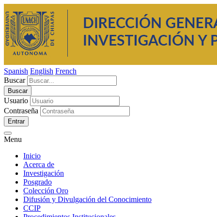
Spanish
English
French
Buscar
Usuario
Contraseña
Entrar
Menu
Inicio
Acerca de
Investigación
Posgrado
Colección Oro
Difusión y Divulgación del Conocimiento
CCIP
Procedimientos Institucionales