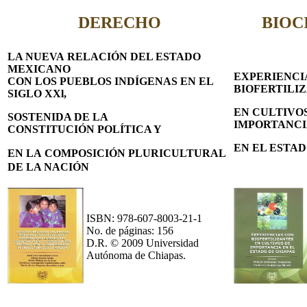
DERECHO
BIOC
LA NUEVA RELACIÓN DEL ESTADO
MEXICANO
EXPERIENCI
CON LOS
PUEBLOS I
NDÍGENAS
EN EL
BIOFERTILI
SIGLO
XXl,
EN CULTIVO
SOSTENIDA DE
LA
IMPORTANC
CONSTITUCIÓN
POLÍTICA Y
EN EL ESTAD
EN
LA
COMPOSICIÓN
PLURICULTURAL
DE LA NACIÓN
ISBN: 978-607-8003-21-1
No. de páginas: 156
D.R. © 2009 Universidad
Autónoma de Chiapas.