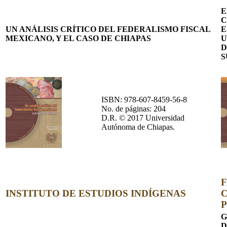
E
C
UN ANÁLISIS CRÍTICO DEL FEDERALISMO FISCAL
E
MEXICANO, Y EL CASO DE CHIAPAS
U
D
S
ISBN: 978-607-8459-56-8
No. de páginas: 204
D.R. © 2017 Universidad
Autónoma de Chiapas.
INSTITUTO DE ESTUDIOS INDÍGENAS
G
D