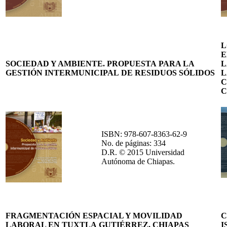
L
E
SOCIEDAD Y AMBIENTE. PROPUESTA PARA LA
L
GESTIÓN INTERMUNICIPAL DE RESIDUOS SÓLIDOS
L
C
C
ISBN: 978-607-8363-62-9
No. de páginas: 334
D.R. © 2015 Universidad
Autónoma de Chiapas.
FRAGMENTACIÓN ESPACIAL Y MOVILIDAD
C
LABORAL EN TUXTLA GUTIÉRREZ, CHIAPAS
I