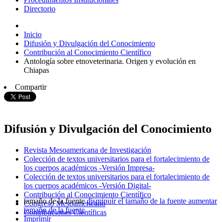
Directorio
Inicio
Difusión y Divulgación del Conocimiento
Contribución al Conocimiento Científico
Antología sobre etnoveterinaria. Origen y evolución en
Chiapas
Compartir
Difusión y Divulgación del Conocimiento
Revista Mesoamericana de Investigación
Colección de textos universitarios para el fortalecimiento de
los cuerpos académicos -Versión Impresa-
Colección de textos universitarios para el fortalecimiento de
los cuerpos académicos -Versión Digital-
Contribución al Conocimiento Científico
tamaño de la fuente
disminuir el tamaño de la fuente
aumentar
Congreso Mesoamericano
tamaño de la fuente
Contribuciones Científicas
Imprimir