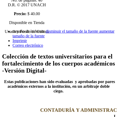
No. de páginas: 40
D.R. © 2017 UNACH
Precio:
$ 40.00
Disponible en Tienda
tamaño de la fuente
disminuir el tamaño de la fuente
aumentar
Unach y Fondo de Cultura
tamaño de la fuente
Imprimir
Correo electrónico
Colección de textos universitarios para el
fortalecimiento de los cuerpos académicos
-Versión Digital-
Estas publicaciones han sido evaluadas y aprobadas por pares
académicos externos a la institución, en un arbitraje doble
ciego.
CONTADURÍA Y ADMINISTRAC
L