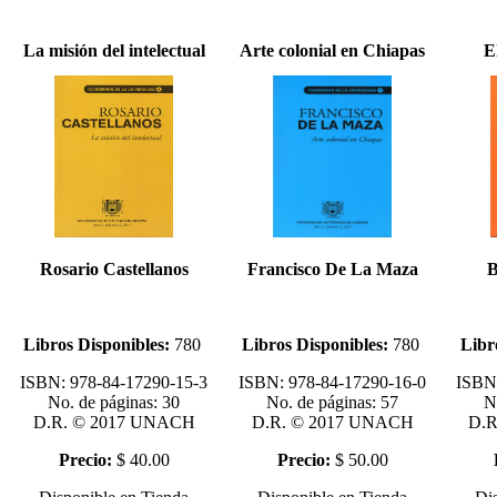
La misión del intelectual
Arte colonial en Chiapas
E
Rosario Castellanos
Francisco De La Maza
B
Libros Disponibles:
780
Libros Disponibles:
780
Libr
ISBN: 978-84-17290-15-3
ISBN: 978-84-
17290
-16-0
ISBN:
No. de páginas: 30
No. de páginas: 57
N
D.R. © 2017 UNACH
D.R. © 2017
UNACH
D.R
Precio:
$ 40.00
Precio:
$ 50.00