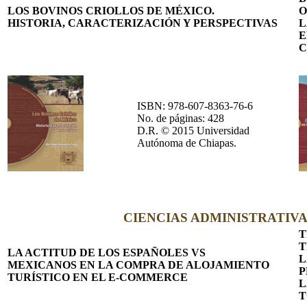
LOS BOVINOS CRIOLLOS DE MÉXICO.
O
HISTORIA, CARACTERIZACIÓN Y PERSPECTIVAS
L
E
C
ISBN: 978-607-8363-76-6
No. de páginas: 428
D.R. © 2015 Universidad
Autónoma de Chiapas.
CIENCIAS ADMINISTRATIVA
T
T
LA ACTITUD DE LOS ESPAÑOLES VS
L
MEXICANOS EN LA COMPRA DE ALOJAMIENTO
P
TURÍSTICO EN EL E-COMMERCE
L
T