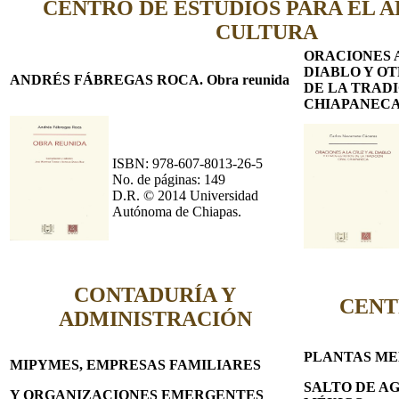
CENTRO DE ESTUDIOS PARA EL A
CULTURA
ORACIONES A
DIABLO Y O
ANDRÉS FÁBREGAS ROCA. Obra reunida
DE LA TRAD
CHIAPANEC
ISBN: 978-607-8013-26-5
No. de páginas: 149
D.R. © 2014 Universidad
Autónoma de Chiapas.
CONTADURÍA Y
CENT
ADMINISTRACIÓN
PLANTAS ME
MIPYMES, EMPRESAS FAMILIARES
SALTO DE AG
Y ORGANIZACIONES EMERGENTES