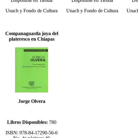
Disponible en Tienda
Disponible en Tienda
Dis
Unach y Fondo de Cultura
Unach y Fondo de Cultura
Unach
Companaguastla joya del
plateresco en Chiapas
Jorge Olvera
Libros Disponibles:
780
ISBN: 978-84-17290-56-6