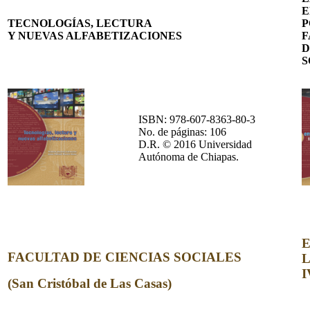
E
TECNOLOGÍAS, LECTURA
P
Y NUEVAS ALFABETIZACIONES
F
D
S
ISBN: 978-607-8363-80-3
No. de páginas: 106
D.R. © 2016 Universidad
Autónoma de Chiapas.
FACULTAD DE CIENCIAS SOCIALES
L
I
(San Cristóbal de Las Casas)