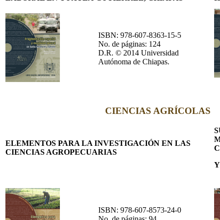
ISBN: 978-607-8363-15-5
No. de páginas: 124
D.R. © 2014 Universidad
Autónoma de Chiapas.
CIENCIAS AGRÍCOLAS
S
M
ELEMENTOS PARA LA INVESTIGACIÓN EN LAS
C
CIENCIAS AGROPECUARIAS
Y
ISBN: 978-607-8573-24-0
No. de páginas: 94