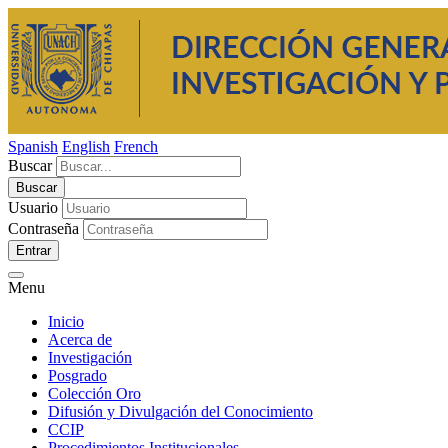
Spanish
English
French
Buscar
Usuario
Contraseña
Entrar
Menu
Inicio
Acerca de
Investigación
Posgrado
Colección Oro
Difusión y Divulgación del Conocimiento
CCIP
Procedimientos Institucionales