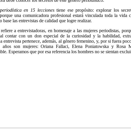
ora debe conocer los secretos de este género periodístico.
 periodística en 15 lecciones
tiene ese propósito: explorar los secre
, porque una comunicadora profesional estará vinculada toda la vida 
 base las entrevistas de calidad que logre realizar.
 refiere a entrevistadoras, en homenaje a las mujeres periodistas, porq
, al contar con un don especial de la curiosidad y la habilidad, ext
a entrevista pertenece, además, al género femenino, y, por si fuera poco
0 años son mujeres: Oriana Fallaci, Elena Poniatowska y Rosa Mo
ble. Esperamos que por esa referencia los hombres no se sientan exclui