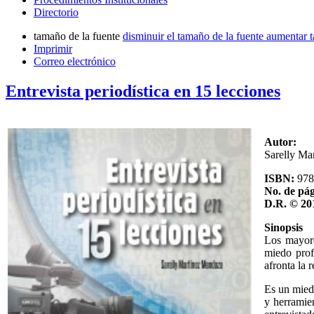
Directorio
tamaño de la fuente
disminuir el tamaño de la fuente
aumentar t
Imprimir
Correo electrónico
Entrevista periodística en 15 lecciones
Autor:
Sarelly Ma
ISBN:
978
No. de pág
D.R. © 20
Sinopsis
Los mayore
miedo prof
afronta la 
Es un miedo
y herramien