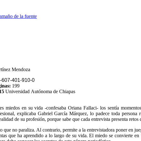
amaño de la fuente
rtínez Mendoza
-607-401-910
-0
inas:
199
15
Universidad Autónoma de Chiapas
s miedos en su vida -confesaba Oriana Fallaci- los sentía momentos 
esional, explicaba Gabriel García Márquez, lo padece toda persona
realidad de su profesión, porque sabe que cada entrevista presenta retos 
 que no paraliza. Al contrario, permite a la entrevistadora poner en jueg
tas que ha aprendido a lo largo de su vida. El miedo se convierte en u