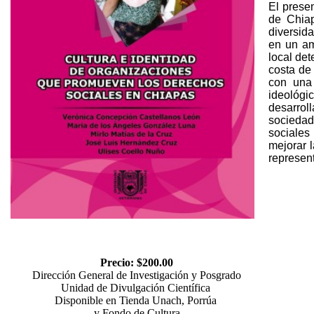
El presen
de Chiap
diversid
en un am
local det
costa de 
con una 
ideológic
desarrol
socieda
sociales
mejorar 
represen
Precio: $200.00
Dirección General de Investigación y Posgrado
Unidad de Divulgación Científica
Disponible en Tienda Unach, Porrúa
y Fondo de Cultura