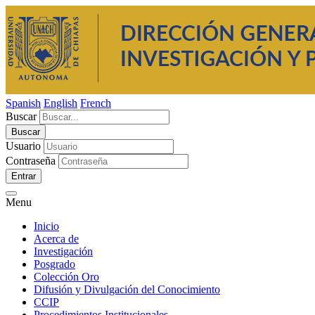
Spanish
English
French
Buscar
Usuario
Contraseña
Entrar
Menu
Inicio
Acerca de
Investigación
Posgrado
Colección Oro
Difusión y Divulgación del Conocimiento
CCIP
Procedimientos Institucionales