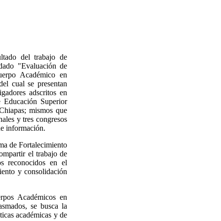
ltado del trabajo de
dado "Evaluación de
Cuerpo Académico en
del cual se presentan
igadores adscritos en
e Educación Superior
 Chiapas; mismos que
ales y tres congresos
de información.
ama de Fortalecimiento
mpartir el trabajo de
os reconocidos en el
iento y consolidación
uerpos Académicos en
asmados, se busca la
cticas académicas y de