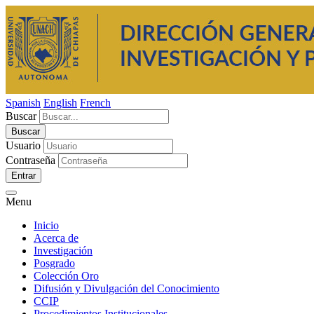
Spanish
English
French
Buscar
Usuario
Contraseña
Entrar
Menu
Inicio
Acerca de
Investigación
Posgrado
Colección Oro
Difusión y Divulgación del Conocimiento
CCIP
Procedimientos Institucionales