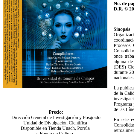
No. de pá
D.R. © 2
Sinopsis
Organizac
coordinac
Procesos 
Consolidac
once traba
alguna de
(DES) Cie
durante 20
nacionales
La publica
de la Cali
investiga
Programa p
de las Lín
Precio:
Dirección General de Investigación y Posgrado
En este e
Unidad de Divulgación Científica
Consolida
Disponible en Tienda Unach, Porrúa
retroalime
y Fondo de Cultura