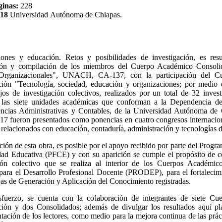
ginas:
228
018
Universidad Autónoma de Chiapas.
iones y educación. Retos y posibilidades de investigación, es resu
ión y compilación de los miembros del Cuerpo Académico Consoli
Organizacionales", UNACH, CA-137, con la participación del 
ión "Tecnología, sociedad, educación y organizaciones; por medio 
jos de investigación colectivos, realizados por un total de 32 invest
 las siete unidades académicas que conforman a la Dependencia d
ncias Administrativas y Contables, de la Universidad Autónoma de
17 fueron presentados como ponencias en cuatro congresos internacion
 relacionados con educación, contaduría, administración y tecnologías 
ción de esta obra, es posible por el apoyo recibido por parte del Progr
dad Educativa (PFCE) y con su aparición se cumple el propósito de co
ción colectivo que se realiza al interior de los Cuerpos Académic
ara el Desarrollo Profesional Docente (PRODEP), para el fortalecim
eas de Generación y Aplicación del Conocimiento registradas.
sfuerzo, se cuenta con la colaboración de integrantes de siete C
ción y dos Consolidados; además de divulgar los resultados aquí pl
ntación de los lectores, como medio para la mejora continua de las prá