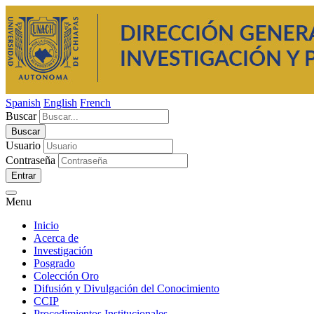
Spanish
English
French
Buscar
Usuario
Contraseña
Entrar
Menu
Inicio
Acerca de
Investigación
Posgrado
Colección Oro
Difusión y Divulgación del Conocimiento
CCIP
Procedimientos Institucionales