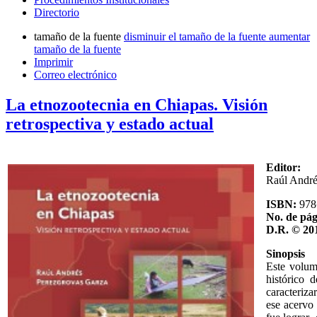
Directorio
tamaño de la fuente
disminuir el tamaño de la fuente
aumentar
tamaño de la fuente
Imprimir
Correo electrónico
La etnozootecnia en Chiapas. Visión
retrospectiva y estado actual
Editor:
Raúl André
ISBN:
978
No. de pág
D.R. © 20
Sinopsis
Este volum
histórico 
caracteriza
ese acervo 