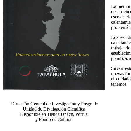
La memoria
de un enc
escolar d
calentamie
problemáti
Los estud
calentami
trabajand
establecim
planificaci
Sirvan est
nuevas for
el cuidado
tenemos.
Dirección General de Investigación y Posgrado
Unidad de Divulgación Científica
Disponible en Tienda Unach, Porrúa
y Fondo de Cultura