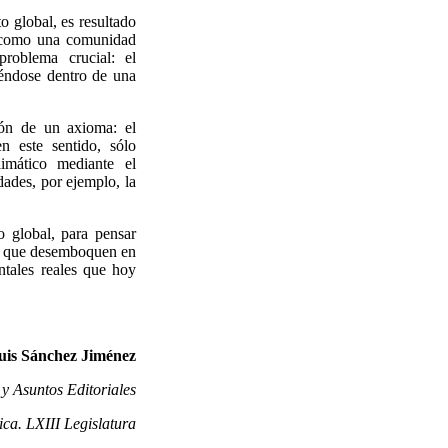
 global, es resultado
í como una comunidad
roblema crucial: el
iéndose dentro de una
ión de un axioma: el
n este sentido, sólo
imático mediante el
dades, por ejemplo, la
o global, para pensar
es que desemboquen en
ntales reales que hoy
uis Sánchez Jiménez
 y Asuntos Editoriales
ca. LXIII Legislatura