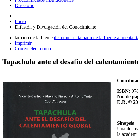
Directorio
Inicio
Difusión y Divulgación del Conocimiento
tamaño de la fuente
disminuir el tamaño de la fuente
aumentar t
Imprimir
Correo electrónico
Tapachula ante el desafío del calentamient
Coordina
ISBN:
97
No. de pá
D.R. © 2
Sinopsis
Una de las
la academi