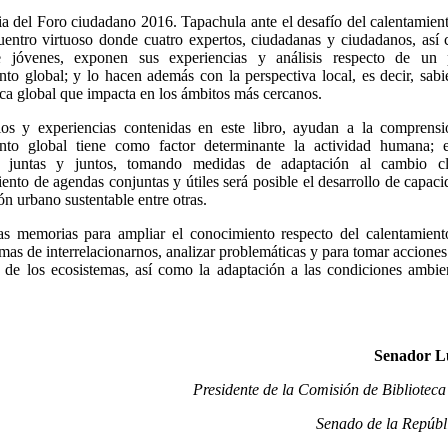
 del Foro ciudadano 2016. Tapachula ante el desafío del calentamiento
uentro virtuoso donde cuatro expertos, ciudadanas y ciudadanos, as
e jóvenes, exponen sus experiencias y análisis respecto de un p
nto global; y lo hacen además con la perspectiva local, es decir, sab
ca global que impacta en los ámbitos más cercanos.
ios y experiencias contenidas en este libro, ayudan a la comprens
ento global tiene como factor determinante la actividad humana; e
o juntas y juntos, tomando medidas de adaptación al cambio cl
iento de agendas conjuntas y útiles será posible el desarrollo de capaci
ón urbano sustentable entre otras.
as memorias para ampliar el conocimiento respecto del calentamient
mas de interrelacionarnos, analizar problemáticas y para tomar accion
 de los ecosistemas, así como la adaptación a las condiciones ambie
Senador L
Presidente de la Comisión de Biblioteca
Senado de la Repúbli