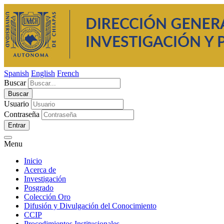
Spanish
English
French
Buscar
Usuario
Contraseña
Entrar
Menu
Inicio
Acerca de
Investigación
Posgrado
Colección Oro
Difusión y Divulgación del Conocimiento
CCIP
Procedimientos Institucionales