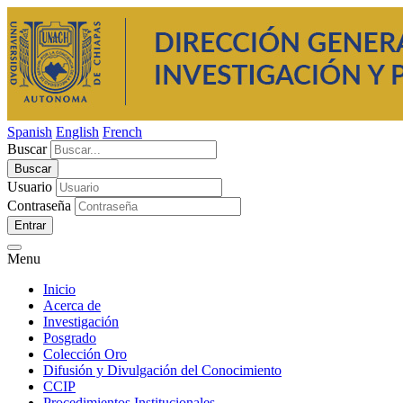
Spanish
English
French
Buscar
Usuario
Contraseña
Entrar
Menu
Inicio
Acerca de
Investigación
Posgrado
Colección Oro
Difusión y Divulgación del Conocimiento
CCIP
Procedimientos Institucionales