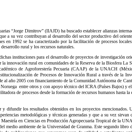
uarias “Jorge Dimitrov” (IIAJD) ha buscado establecer alianzas internac
y que a su vez contribuyan al desarrollo del sector productivo del orien
 en 1992 se ha caracterizado por la facilitación de procesos locales
desarrollo rural y los recursos naturales.
dichas instituciones para el desarrollo de proyectos de investigación ori
r la innovación rural en comunidades de la Reserva de la Biosfera La S
démico de Agroforestería Pecuaria (CAAP) de la UNACH (México
stitucionalización de Procesos de Innovación Rural a través de la Inv
de al año 2005 con financiamiento de la Comunidad Autónoma de Can
uega entre otros y con apoyo técnico del ICRA (Países Bajos) y el
cilitadora de procesos desde la formación de recursos humanos hasta la
izar y difundir los resultados obtenidos en los proyectos mencionados.
xperiencias metodológicas y técnicas generadas y que a su vez sirvan
la Maestría en Ciencias en Producción Agropecuaria Tropical de la UNA
del medio ambiente de la Universidad de Granma. Este segundo libro d