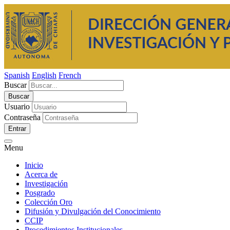
Spanish
English
French
Buscar
Usuario
Contraseña
Entrar
Menu
Inicio
Acerca de
Investigación
Posgrado
Colección Oro
Difusión y Divulgación del Conocimiento
CCIP
Procedimientos Institucionales