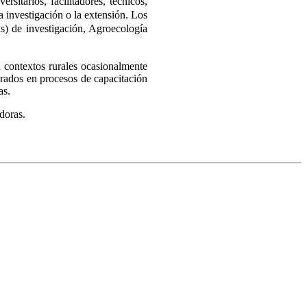
sitarios, facilitadores, técnicos,
a investigación o la extensión. Los
s) de investigación, Agroecología
n contextos rurales ocasionalmente
crados en procesos de capacitación
as.
doras.