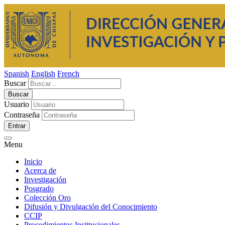
Spanish
English
French
Buscar
Usuario
Contraseña
Entrar
Menu
Inicio
Acerca de
Investigación
Posgrado
Colección Oro
Difusión y Divulgación del Conocimiento
CCIP
Procedimientos Institucionales