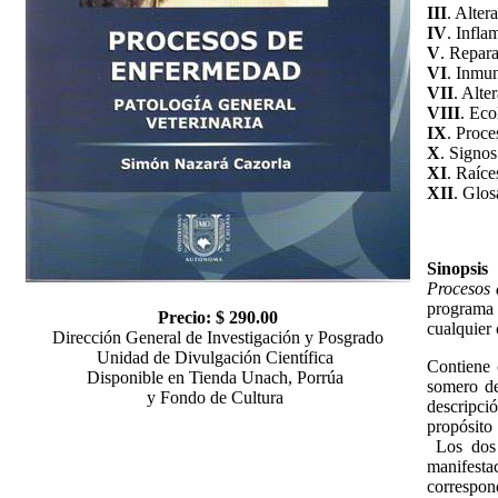
III
. Alter
IV
. Infla
V
. Repara
VI
. Inmu
VII
. Alte
VIII
. Eco
IX
. Proce
X
. Signos
XI
. Raíce
XII
. Glos
Sinopsis
Procesos
programa 
Precio: $ 290.00
cualquier
Dirección General de Investigación y Posgrado
Unidad de Divulgación Científica
Contiene 
Disponible en Tienda Unach, Porrúa
somero de
y Fondo de Cultura
descripci
propósito
Los dos c
manifesta
correspo