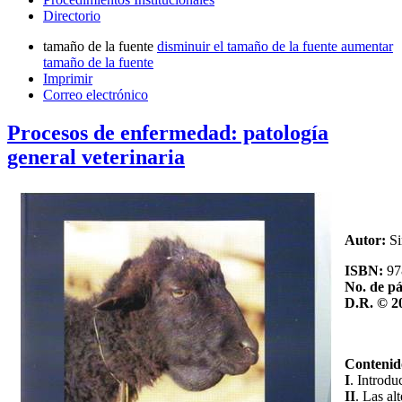
Directorio
tamaño de la fuente
disminuir el tamaño de la fuente
aumentar
tamaño de la fuente
Imprimir
Correo electrónico
Procesos de enfermedad: patología
general veterinaria
Autor:
S
ISBN:
97
No. de pá
D.R.
© 2
Contenid
I
. Introdu
II
. Las al