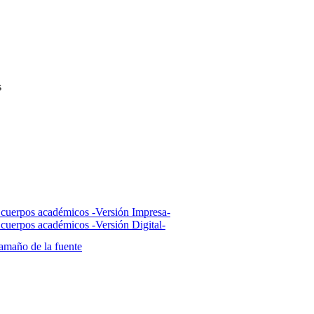
s
os cuerpos académicos -Versión Impresa-
s cuerpos académicos -Versión Digital-
amaño de la fuente