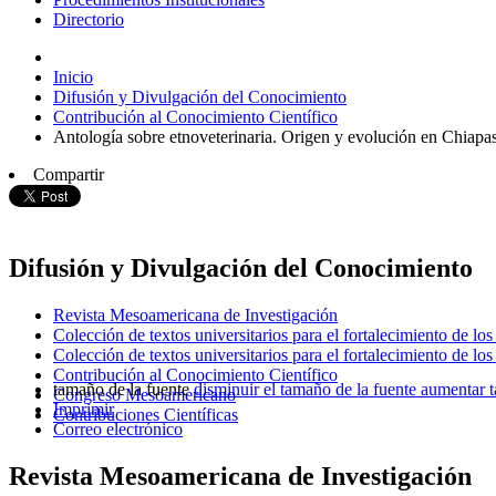
Directorio
Inicio
Difusión y Divulgación del Conocimiento
Contribución al Conocimiento Científico
Antología sobre etnoveterinaria. Origen y evolución en Chiapa
Compartir
Difusión y Divulgación del Conocimiento
Revista Mesoamericana de Investigación
Colección de textos universitarios para el fortalecimiento de l
Colección de textos universitarios para el fortalecimiento de lo
Contribución al Conocimiento Científico
tamaño de la fuente
disminuir el tamaño de la fuente
aumentar t
Congreso Mesoamericano
Imprimir
Contribuciones Científicas
Correo electrónico
Revista Mesoamericana de Investigación