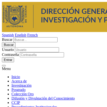
Spanish
English
French
Buscar
Usuario
Contraseña
Entrar
Menu
Inicio
Acerca de
Investigación
Posgrado
Colección Oro
Difusión y Divulgación del Conocimiento
CCIP
Procedimientos Institucionales