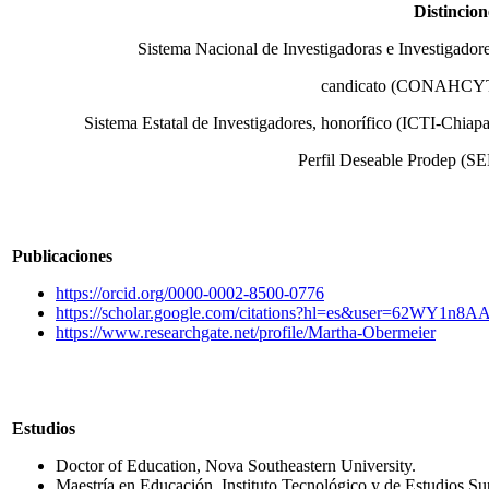
Distincion
Sistema Nacional de Investigadoras e Investigadore
candicato (CONAHCY
Sistema Estatal de Investigadores, honorífico (ICTI-Chiapa
Perfil Deseable Prodep (SE
Publicaciones
https://orcid.org/0000-0002-8500-0776
https://scholar.google.com/citations?hl=es&user=62WY1n8
https://www.researchgate.net/profile/Martha-Obermeier
Estudios
Doctor of Education, Nova Southeastern University.
Maestría en Educación, Instituto Tecnológico y de Estudios Su