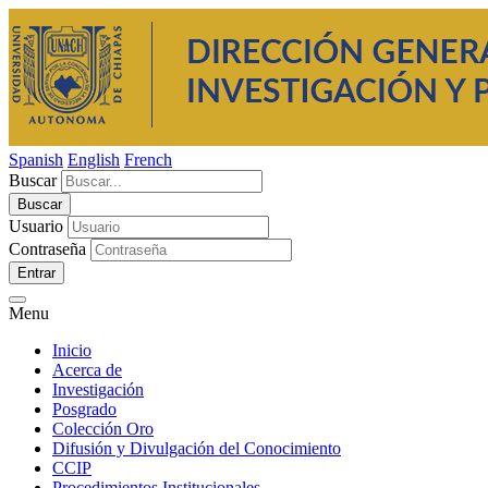
Spanish
English
French
Buscar
Usuario
Contraseña
Entrar
Menu
Inicio
Acerca de
Investigación
Posgrado
Colección Oro
Difusión y Divulgación del Conocimiento
CCIP
Procedimientos Institucionales