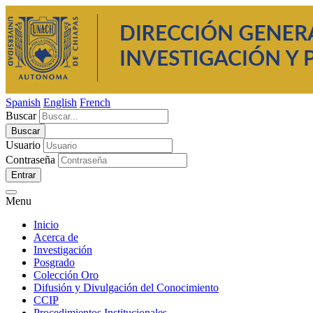
Spanish
English
French
Buscar
Usuario
Contraseña
Entrar
Menu
Inicio
Acerca de
Investigación
Posgrado
Colección Oro
Difusión y Divulgación del Conocimiento
CCIP
Procedimientos Institucionales