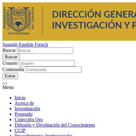
Spanish
English
French
Buscar
Usuario
Contraseña
Entrar
Menu
Inicio
Acerca de
Investigación
Posgrado
Colección Oro
Difusión y Divulgación del Conocimiento
CCIP
Procedimientos Institucionales