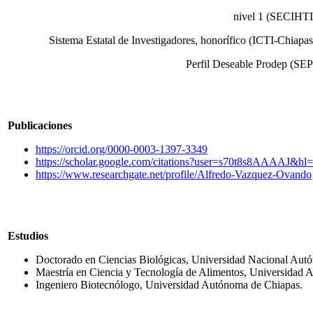
nivel 1 (SECIHTI
Sistema Estatal de Investigadores, honorífico (ICTI-Chiapas
Perfil Deseable Prodep (SEP
Publicaciones
https://orcid.org/0000-0003-1397-3349
https://scholar.google.com/citations?user=s70t8s8AAAAJ&hl=
https://www.researchgate.net/profile/Alfredo-Vazquez-Ovando
Estudios
Doctorado en Ciencias Biológicas, Universidad Nacional Aut
Maestría en Ciencia y Tecnología de Alimentos, Universidad 
Ingeniero Biotecnólogo, Universidad Autónoma de Chiapas.