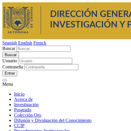
Spanish
English
French
Buscar
Usuario
Contraseña
Entrar
Menu
Inicio
Acerca de
Investigación
Posgrado
Colección Oro
Difusión y Divulgación del Conocimiento
CCIP
Procedimientos Institucionales