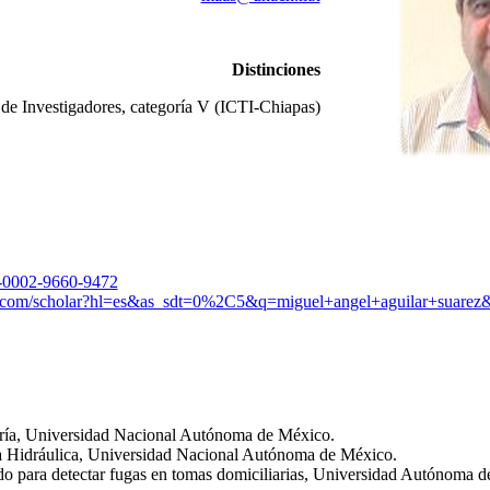
Distinciones
 de Investigadores, categoría V (ICTI-Chiapas)
00-0002-9660-9472
gle.com/scholar?hl=es&as_sdt=0%2C5&q=miguel+angel+aguilar+suare
ría, Universidad Nacional Autónoma de México.
ía Hidráulica, Universidad Nacional Autónoma de México.
o para detectar fugas en tomas domiciliarias, Universidad Autónoma d