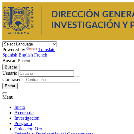
Powered by
Translate
Spanish
English
French
Buscar
Usuario
Contraseña
Entrar
Menu
Inicio
Acerca de
Investigación
Posgrado
Colección Oro