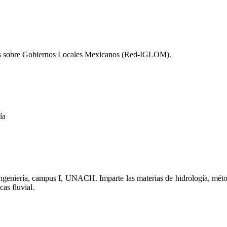
es sobre Gobiernos Locales Mexicanos (Red-IGLOM).
ía
ngeniería, campus I, UNACH. Imparte las materias de hidrología, mét
as fluvial.