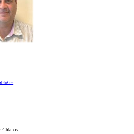
z&btnG=
e Chiapas.