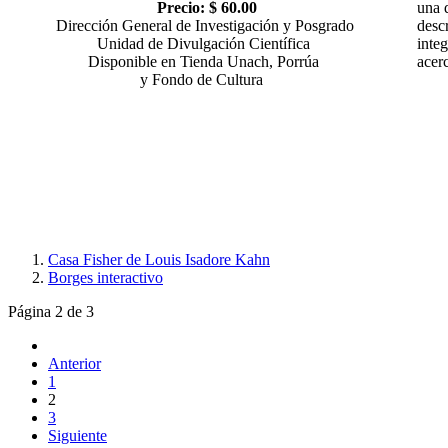
Precio: $ 60.00
una 
Dirección General de Investigación y Posgrado
desc
Unidad de Divulgación Científica
inte
Disponible en Tienda Unach, Porrúa
acer
y Fondo de Cultura
Casa Fisher de Louis Isadore Kahn
Borges interactivo
Página 2 de 3
Anterior
1
2
3
Siguiente