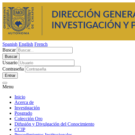
Spanish
English
French
Buscar
Usuario
Contraseña
Entrar
Menu
Inicio
Acerca de
Investigación
Posgrado
Colección Oro
Difusión y Divulgación del Conocimiento
CCIP
Procedimientos Institucionales