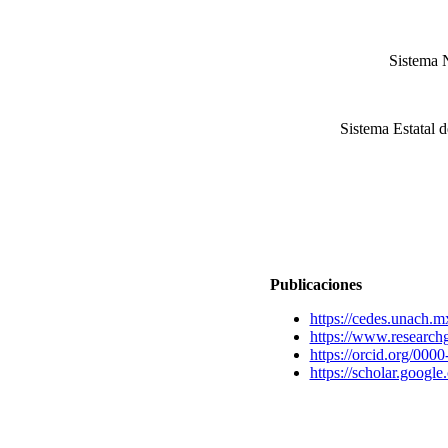
Sistema N
Sistema Estatal 
Publicaciones
https://cedes.unach.
https://www.researchg
https://orcid.org/00
https://scholar.goo