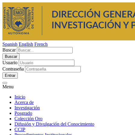
Spanish
English
French
Buscar
Usuario
Contraseña
Entrar
Menu
Inicio
Acerca de
Investigación
Posgrado
Colección Oro
Difusión y Divulgación del Conocimiento
CCIP
Procedimientos Institucionales