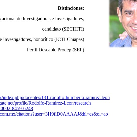
Distinciones:
acional de Investigadoras e Investigadores,
candidato (SECIHTI)
de Investigadores, honorífico (ICTI-Chiapas)
Perfil Deseable Prodep (SEP)
mx/index.php/docentes/131-rodolfo-humberto-ramirez-leon
ate.net/profile/Rodolfo-Ramirez-Leon/research
00-0002-8459-6248
gle.com.mx/citations?user=3H9fiD0AAAAJ&hl=es&oi=ao