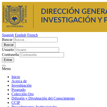
Spanish
English
French
Buscar
Usuario
Contraseña
Entrar
Menu
Inicio
Acerca de
Investigación
Posgrado
Colección Oro
Difusión y Divulgación del Conocimiento
CCIP
Procedimientos Institucionales