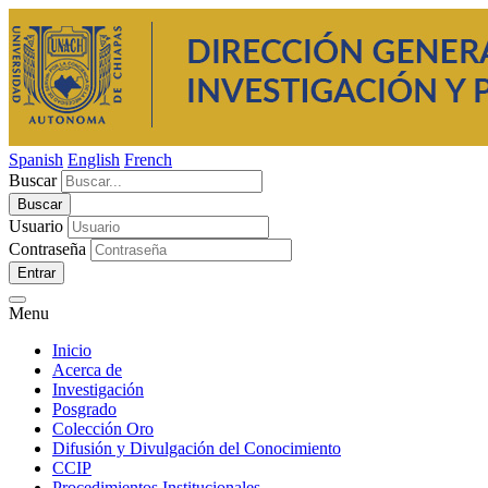
Spanish
English
French
Buscar
Usuario
Contraseña
Entrar
Menu
Inicio
Acerca de
Investigación
Posgrado
Colección Oro
Difusión y Divulgación del Conocimiento
CCIP
Procedimientos Institucionales