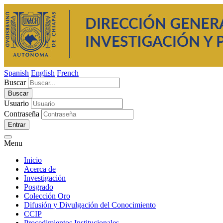
Spanish
English
French
Buscar
Usuario
Contraseña
Entrar
Menu
Inicio
Acerca de
Investigación
Posgrado
Colección Oro
Difusión y Divulgación del Conocimiento
CCIP
Procedimientos Institucionales