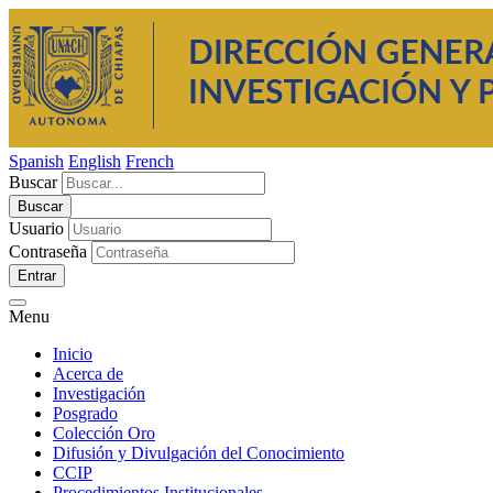
Spanish
English
French
Buscar
Usuario
Contraseña
Entrar
Menu
Inicio
Acerca de
Investigación
Posgrado
Colección Oro
Difusión y Divulgación del Conocimiento
CCIP
Procedimientos Institucionales