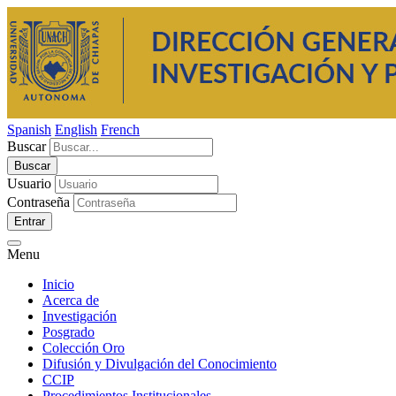
Spanish
English
French
Buscar
Usuario
Contraseña
Entrar
Menu
Inicio
Acerca de
Investigación
Posgrado
Colección Oro
Difusión y Divulgación del Conocimiento
CCIP
Procedimientos Institucionales