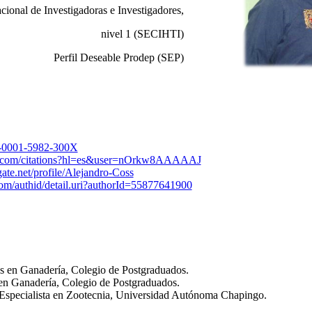
cional de Investigadoras e Investigadores,
nivel 1 (SECIHTI)
Perfil Deseable Prodep (SEP)
00-0001-5982-300X
gle.com/citations?hl=es&user=nOrkw8AAAAAJ
ate.net/profile/Alejandro-Coss
om/authid/detail.uri?authorId=55877641900
s en Ganadería, Colegio de Postgraduados.
 en Ganadería, Colegio de Postgraduados.
specialista en Zootecnia, Universidad Autónoma Chapingo.