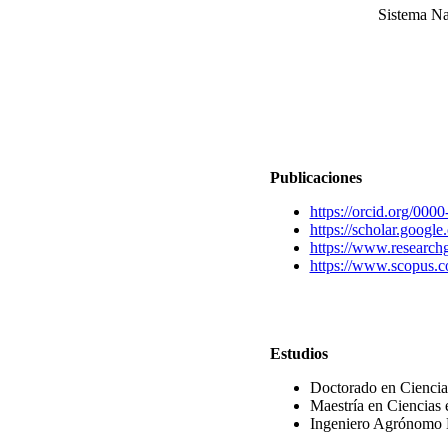
Sistema Na
Publicaciones
https://orcid.org/00
https://scholar.goo
https://www.researchg
https://www.scopus.c
Estudios
Doctorado en Ciencia
Maestría en Ciencias
Ingeniero Agrónomo E